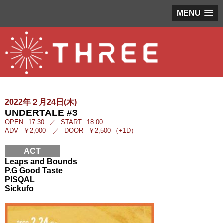
MENU
2022年２月24日(木)
UNDERTALE #3
OPEN
17:30
／
START
18:00
ADV
￥2,000-
／
DOOR
￥2,500-（+1D）
ACT
Leaps and Bounds
P.G Good Taste
PISQAL
Sickufo