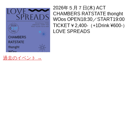
2026年５月７日(木) ACT
CHAMBERS RATSTATE thonght
WOos OPEN18:30／START19:00
TICKET￥2,400-（+1Drink ¥600-）
LOVE SPREADS
過去のイベント
→