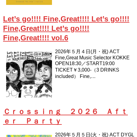
Let’s go!!!! Fine,Great!!!! Let’s go!!!!
Fine,Great!!!! Let’s go!!!!
Fine,Great!!!! vol.6
2026年５月４日(月・祝) ACT
Fine,Great Music Selector KOKKE
OPEN18:30／START19:00
TICKET￥3,000-（3 DRINKS
included） Fine,…
Ｃｒｏｓｓｉｎｇ ２０２６ Ａｆｔ
ｅｒ Ｐａｒｔｙ
2026年５月５日(火・祝) ACT DYGL