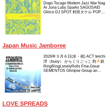
Dogo Tocago Modern Jazz War Nag
Ar Juna Luby Sparks SAGOSAID
Gliiico DJ SPOT 村田タケル POP…
Japan Music Jamboree
2026年５月６日(水・祝) ACT teiichi
浮（buoy） からくりごっこ 刑
鉄
RingRingLonelyRolls Fine,Great
SEMENTOS Glimpse Group an…
LOVE SPREADS