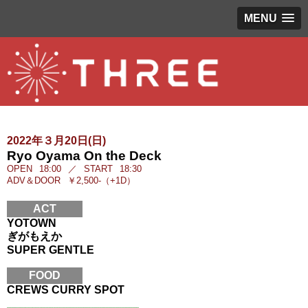
MENU
2022年３月20日(日)
Ryo Oyama On the Deck
OPEN
18:00
／
START
18:30
ADV＆DOOR
￥2,500-（+1D）
ACT
YOTOWN
ぎがもえか
SUPER GENTLE
FOOD
CREWS CURRY SPOT