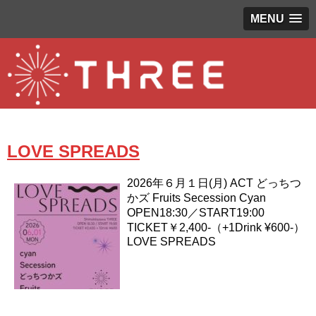
MENU
LOVE SPREADS
2026年６月１日(月) ACT どっちつ
かズ Fruits Secession Cyan
OPEN18:30／START19:00
TICKET￥2,400-（+1Drink ¥600-）
LOVE SPREADS