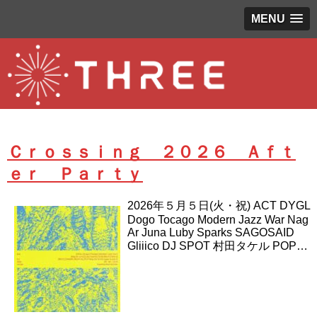
MENU
Ｃｒｏｓｓｉｎｇ ２０２６ Ａｆｔ
ｅｒ Ｐａｒｔｙ
2026年５月５日(火・祝) ACT DYGL
Dogo Tocago Modern Jazz War Nag
Ar Juna Luby Sparks SAGOSAID
Gliiico DJ SPOT 村田タケル POP…