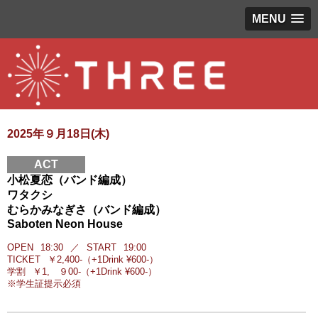
MENU
2025年９月18日(木)
ACT
小松夏恋（バンド編成）
ワタクシ
むらかみなぎさ（バンド編成）
Saboten Neon House
OPEN
18:30
／
START
19:00
TICKET
￥2,400-（+1Drink ¥600-）
学割
￥1, ９00-（+1Drink ¥600-）
※学生証提示必須