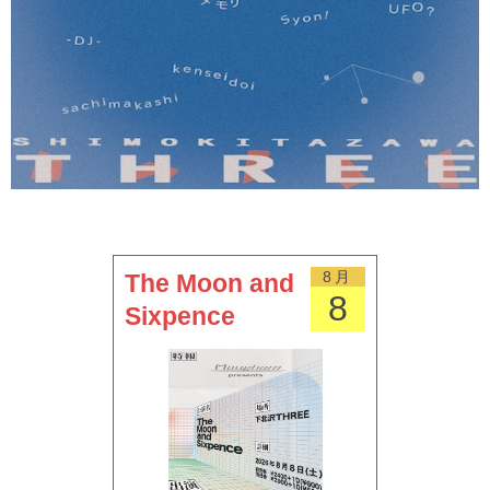
8月
The Moon and
8
Sixpence