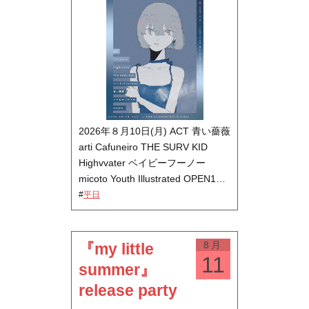
2026年８月10日(月) ACT 青い薔薇
arti Cafuneiro THE SURV KID
Highvvater ベイビーフーノー
micoto Youth Illustrated OPEN1…
#
平日
8月
『my little
11
summer』
release party